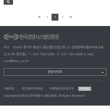
1
주소 : 18469 경기도 화성시 동탄첨단산업1로 27 금강펜테리움IX타워 B동
2241호 (영천동)
|
T. 031-784-8885
|
F. 031-784-8886
E-mail.
ceo@kmsc.co.kr
관련사이트
|
|
이용약관
개인정보처리방침
이메일무단수집거부
PC버전
Copyright © KMSC한국경영시스템인증원. All Rights Reserved.